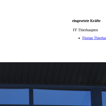
eingesetzte Kräfte
FF Thierhaupten
Florian Thierha